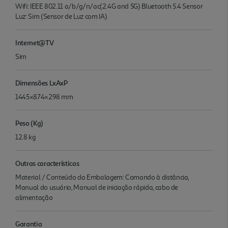
Wifi: IEEE 802.11 a/b/g/n/ac(2.4G and 5G) Bluetooth 5.4 Sensor
Luz: Sim (Sensor de Luz com IA)
Internet@TV
Sim
Dimensões LxAxP
1445×874×298 mm
Peso (Kg)
12.8 kg
Outras características
Material / Conteúdo da Embalagem: Comando à distância,
Manual do usuário, Manual de iniciação rápida, cabo de
alimentação
Garantia