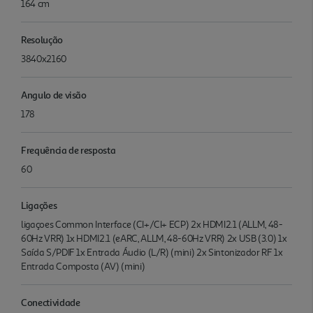
164 cm
Resolução
3840x2160
Angulo de visão
178
Frequência de resposta
60
Ligações
ligaçoes Common Interface (CI+/CI+ ECP) 2x HDMI2.1 (ALLM, 48-
60Hz VRR) 1x HDMI2.1 (eARC, ALLM, 48-60Hz VRR) 2x USB (3.0) 1x
Saída S/PDIF 1x Entrada Áudio (L/R) (mini) 2x Sintonizador RF 1x
Entrada Composta (AV) (mini)
Conectividade