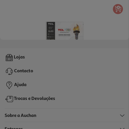
4.5
(37)
Tv Qled Tcl 65p7k 65" 4k Google Tv
Lojas
449.99 €/un
Contacto
449,99 €
Ajuda
Trocas e Devoluções
Sobre a Auchan