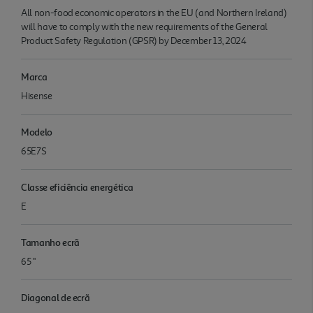
All non-food economic operators in the EU (and Northern Ireland)
will have to comply with the new requirements of the General
Product Safety Regulation (GPSR) by December 13, 2024
Marca
Hisense
Modelo
65E7S
Classe eficiência energética
E
Tamanho ecrã
65 "
Diagonal de ecrã