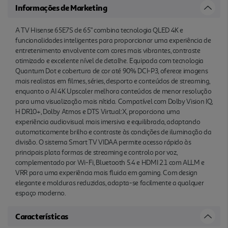
Informações de Marketing
A TV Hisense 65E7S de 65" combina tecnologia QLED 4K e
funcionalidades inteligentes para proporcionar uma experiência de
entretenimento envolvente com cores mais vibrantes, contraste
otimizado e excelente nível de detalhe. Equipada com tecnologia
Quantum Dot e cobertura de cor até 90% DCI-P3, oferece imagens
mais realistas em filmes, séries, desporto e conteúdos de streaming,
enquanto o AI 4K Upscaler melhora conteúdos de menor resolução
para uma visualização mais nítida. Compatível com Dolby Vision IQ,
H DR10+, Dolby Atmos e DTS Virtual:X, proporciona uma
experiência audiovisual mais imersiva e equilibrada, adaptando
automaticamente brilho e contraste às condições de iluminação da
divisão. O sistema Smart TV VIDAA permite acesso rápido às
principais plata formas de streaming e controlo por voz,
complementado por Wi-Fi, Bluetooth 5.4 e HDMI 2.1 com ALLM e
VRR para uma experiência mais fluida em gaming. Com design
elegante e molduras reduzidas, adapta-se facilmente a qualquer
espaço moderno.
Características