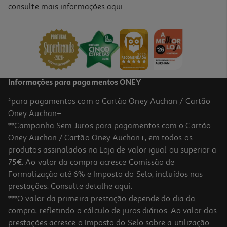
4.9
(5648)
consulte mais informações
aqui
.
Tv Nano 65'' 4k Uhd Ai Lg 65nu800b6la.aeuq
549.99 €/un
549,99 €
Informações para pagamentos ONEY
*para pagamentos com o Cartão Oney Auchan / Cartão
Oney Auchan+.
**Campanha Sem Juros para pagamentos com o Cartão
Oney Auchan / Cartão Oney Auchan+, em todos os
produtos assinalados na Loja de valor igual ou superior a
75€. Ao valor da compra acresce Comissão de
Formalização até 6% e Imposto do Selo, incluídos nas
prestações. Consulte detalhe
aqui
.
4.7
(881)
Tv Qled Samsung Tq65q7faauxxc (65" 4k Smart Tv Ai 163cm)
***O valor da primeira prestação depende do dia da
compra, refletindo o cálculo de juros diários. Ao valor das
539.99 €/un
prestações acresce o Imposto do Selo sobre a utilização