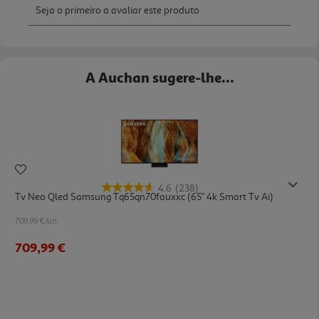
A Auchan sugere-lhe...
4.6
(238)
Tv Neo Qled Samsung Tq65qn70fauxxc (65" 4k Smart Tv Ai)
709.99 €/un
709,99 €