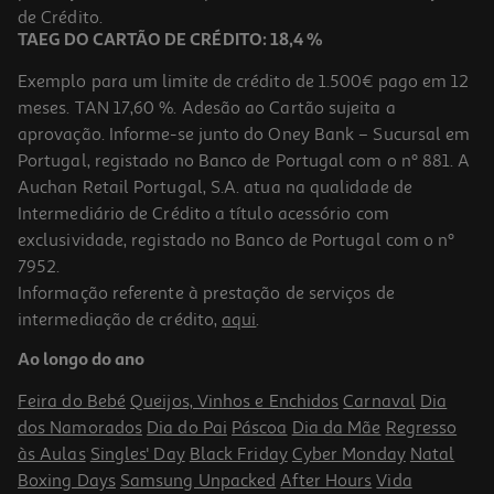
539,99 €
de Crédito.
TAEG DO CARTÃO DE CRÉDITO: 18,4 %
Indisponível online
Exemplo para um limite de crédito de 1.500€ pago em 12
meses. TAN 17,60 %. Adesão ao Cartão sujeita a
aprovação. Informe-se junto do Oney Bank – Sucursal em
Portugal, registado no Banco de Portugal com o nº 881. A
Auchan Retail Portugal, S.A. atua na qualidade de
Intermediário de Crédito a título acessório com
exclusividade, registado no Banco de Portugal com o nº
7952.
Informação referente à prestação de serviços de
4.9
(100)
intermediação de crédito,
aqui
.
Tv Mini Rgb Evo Ai 4k Lg 65mrgb88b6b (65" 4k 120hz Smart Tv
164cm)
Ao longo do ano
1449.99 €/un
Feira do Bebé
Queijos, Vinhos e Enchidos
Carnaval
Dia
1.449,99 €
dos Namorados
Dia do Pai
Páscoa
Dia da Mãe
Regresso
às Aulas
Singles' Day
Black Friday
Cyber Monday
Natal
Boxing Days
Samsung Unpacked
After Hours
Vida