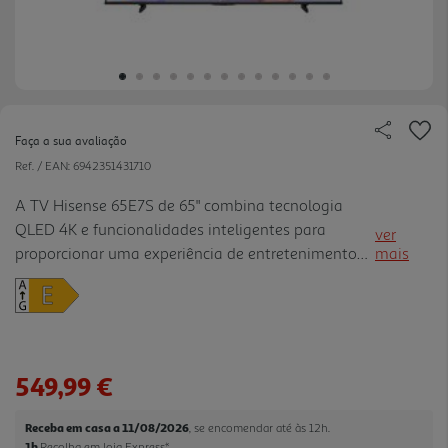
Faça a sua avaliação
Ref. / EAN:
6942351431710
A TV Hisense 65E7S de 65" combina tecnologia
QLED 4K e funcionalidades inteligentes para
ver
proporcionar uma experiência de entretenimento
mais
envolvente com cores mais vibrantes, contraste
otimizado e excelente nível de detalhe. Equipada
com tecnologia Quantum Dot e cobertura de cor
até 90% DCI-P3, oferece imagens mais realistas em
filmes, séries, desporto e conteúdos de streaming,
549,99 €
enquanto o AI 4K Upscaler melhora conteúdos de
menor resolução para uma visualização mais
Receba em casa a 11/08/2026
, se encomendar até às 12h.
nítida. Compatível com Dolby Vision IQ, H DR10+,
1h
Recolha em loja Express
*