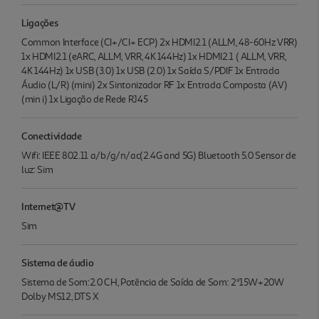
Ligações
Common Interface (CI+/CI+ ECP) 2x HDMI2.1 (ALLM, 48-60Hz VRR)
1x HDMI2.1 (eARC, ALLM, VRR, 4K 144Hz) 1x HDMI2.1 ( ALLM, VRR,
4K 144Hz) 1x USB (3.0) 1x USB (2.0) 1x Saída S/PDIF 1x Entrada
Áudio (L/R) (mini) 2x Sintonizador RF 1x Entrada Composta (AV)
(min i) 1x Ligação de Rede RJ45
Conectividade
Wifi: IEEE 802.11 a/b/g/n/ac(2.4G and 5G) Bluetooth 5.0 Sensor de
luz: Sim
Internet@TV
Sim
Sistema de áudio
Sistema de Som:2.0 CH, Potência de Saída de Som: 2*15W+20W
Dolby MS12, DTS X