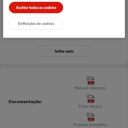
Aceitar todos os cookies
Pague sem custos com o seu
Cartão de Débito ou Crédito
Definições de cookies
533,33 €
399,99 €
ou
TAEG: 0,0%
Saiba mais
Manual Utilizador
Documentação:
Ficha técnica
Etiqueta Energética