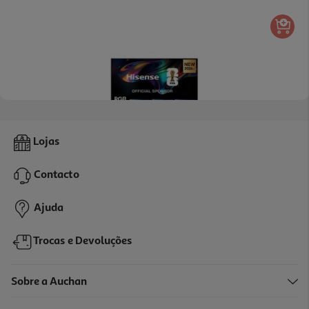
Tv Rgb Miniled Hisense 100ur8s (100" 180hz Smart Tv 254cm)
Lojas
4999.99 €/un
Contacto
4.999,99 €
Ajuda
Trocas e Devoluções
Sobre a Auchan