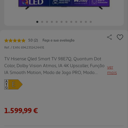
5.0
(2)
Faça a sua avaliação
Leu
2
Ref. / EAN:
6942351424491
avaliações.
Link
TV Hisense Qled Smart TV 98E7Q, Quantum Dot
para
Color, Dolby Vision Atmos, IA 4K Upscaller, Função
a
ver
mesma
IA Smooth Motion, Modo de Jogo PRO, Modo
mais
página.
Filmmaker, Controlo Remoto por voz, Eye Care
Mode
1.599,99 €