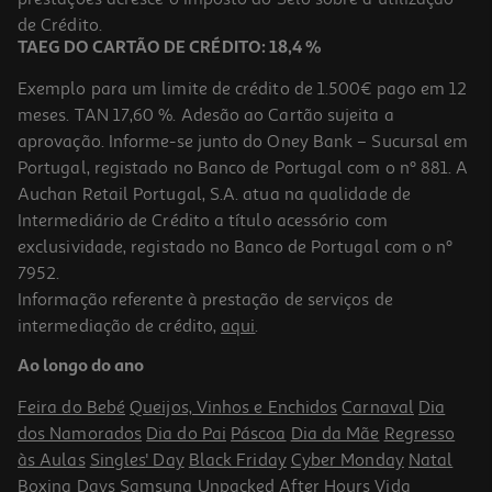
2.379,99 €
de Crédito.
TAEG DO CARTÃO DE CRÉDITO: 18,4 %
Exemplo para um limite de crédito de 1.500€ pago em 12
meses. TAN 17,60 %. Adesão ao Cartão sujeita a
aprovação. Informe-se junto do Oney Bank – Sucursal em
Portugal, registado no Banco de Portugal com o nº 881. A
Auchan Retail Portugal, S.A. atua na qualidade de
Intermediário de Crédito a título acessório com
exclusividade, registado no Banco de Portugal com o nº
7952.
Informação referente à prestação de serviços de
intermediação de crédito,
aqui
.
Tv Qled Qilive Q43qa232 (4k Smart 43'' 109cm)
Ao longo do ano
229.99 €/un
Feira do Bebé
Queijos, Vinhos e Enchidos
Carnaval
Dia
229,99 €
dos Namorados
Dia do Pai
Páscoa
Dia da Mãe
Regresso
às Aulas
Singles' Day
Black Friday
Cyber Monday
Natal
Boxing Days
Samsung Unpacked
After Hours
Vida