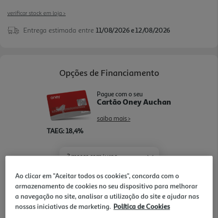
verificar stock em loja >
Entrega estimada entre
11/08/2026 e 12/08/2026
Opções de Financiamento
Pague com o seu
Cartão Oney Auchan
saiba mais >
TAEG: 18,4%
3 meses sem juros
- €
- €
1º mês:
Seguintes:
Ao clicar em "Aceitar todos os cookies", concorda com o
- €
armazenamento de cookies no seu dispositivo para melhorar
MTIC (Valor Total):
a navegação no site, analisar a utilização do site e ajudar nas
nossas iniciativas de marketing.
Política de Cookies