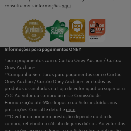
consulte mais informações
aqui
.
Tv Hisense Uled Mini Led 100u7se (4k Smart Tv 100" 253cm)
2799.99 €/un
2.799,99 €
Informações para pagamentos ONEY
*para pagamentos com o Cartão Oney Auchan / Cartão
Oney Auchan+.
**Campanha Sem Juros para pagamentos com o Cartão
Oney Auchan / Cartão Oney Auchan+, em todos os
produtos assinalados na Loja de valor igual ou superior a
75€. Ao valor da compra acresce Comissão de
Formalização até 6% e Imposto do Selo, incluídos nas
prestações. Consulte detalhe
aqui
.
4.8
(695)
Tv Neo Qled Samsung Tq100qn80fuxxc (100" 4k 100hz Smart Tv
***O valor da primeira prestação depende do dia da
252cm)
compra, refletindo o cálculo de juros diários. Ao valor das
2379.99 €/un
prestações acresce o Imposto do Selo sobre a utilização