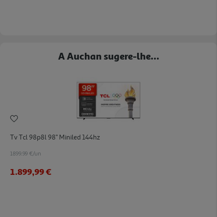
A Auchan sugere-lhe...
Tv Tcl 98p8l 98" Miniled 144hz
1899.99 €/un
1.899,99 €