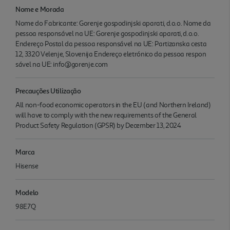
Nome e Morada
Nome do Fabricante: Gorenje gospodinjski aparati, d.o.o. Nome da
pessoa responsável na UE: Gorenje gospodinjski aparati, d.o.o.
Endereço Postal da pessoa responsável na UE: Partizanska cesta
12, 3320 Velenje, Slovenija Endereço eletrónico da pessoa respon
sável na UE: info@gorenje.com
Precauções Utilização
All non-food economic operators in the EU (and Northern Ireland)
will have to comply with the new requirements of the General
Product Safety Regulation (GPSR) by December 13, 2024
Marca
Hisense
Modelo
98E7Q