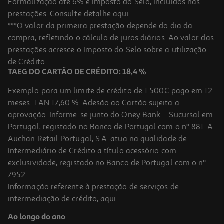
Formalização até 6% e Imposto do Selo, incluídos nas
prestações. Consulte detalhe
aqui
.
4.5
(4)
Tv Led Qilive Q32ha251b (32" Hd Smart Google Tv 81cm)
***O valor da primeira prestação depende do dia da
compra, refletindo o cálculo de juros diários. Ao valor das
129.99 €/un
prestações acresce o Imposto do Selo sobre a utilização
129,99 €
de Crédito.
TAEG DO CARTÃO DE CRÉDITO: 18,4 %
Exemplo para um limite de crédito de 1.500€ pago em 12
meses. TAN 17,60 %. Adesão ao Cartão sujeita a
aprovação. Informe-se junto do Oney Bank – Sucursal em
Portugal, registado no Banco de Portugal com o nº 881. A
Auchan Retail Portugal, S.A. atua na qualidade de
Intermediário de Crédito a título acessório com
exclusividade, registado no Banco de Portugal com o nº
7952.
Informação referente à prestação de serviços de
intermediação de crédito,
aqui
.
Tv Qled Qilive Q43qa232 (4k Smart 43'' 109cm)
Ao longo do ano
229.99 €/un