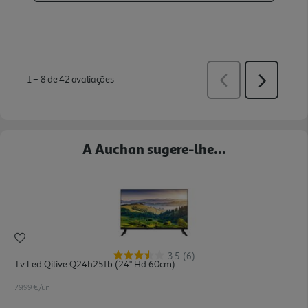
A Auchan sugere-lhe...
3.5
(6)
Tv Led Qilive Q24h251b (24" Hd 60cm)
79.99 €/un