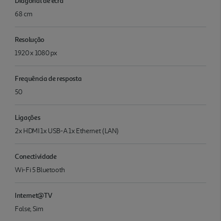
Diagonal de ecrã
68 cm
Resolução
1920 x 1080 px
Frequência de resposta
50
Ligações
2x HDMI 1x USB-A 1x Ethernet (LAN)
Conectividade
Wi-Fi 5 Bluetooth
Internet@TV
False, Sim