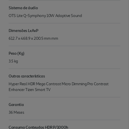
Sistema de áudio
OTS Lite Q-Symphony 10W Adaptive Sound
Dimensões LxAxP
612.7 x 468.9 x 200.5 mm mm
Peso (Kg)
3.5 kg
Outras características
Hyper Real HDR Mega Contrast Micro Dimming Pro Contrast
Enhancer Tizen Smart TV
Garantia
36 Meses
Consumo Conteudos HDR P/1000h