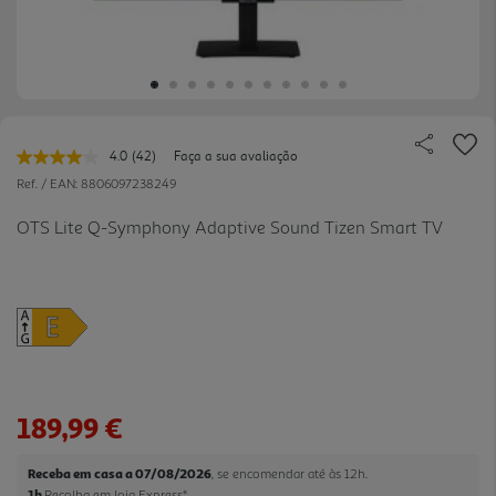
4.0
(42)
Faça a sua avaliação
Leu
42
Ref. / EAN:
8806097238249
avaliações.
Link
OTS Lite Q-Symphony Adaptive Sound Tizen Smart TV
para
a
mesma
página.
189,99 €
Receba em casa a 07/08/2026
, se encomendar até às 12h.
1h
Recolha em loja Express
*