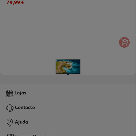
79,99 €
4.2
(302)
Tv Lg 27tq615s-Pz (fhd Smart 27" 69cm)
Lojas
199.99 €/un
Contacto
199,99 €
Ajuda