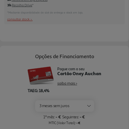
3h
Recolha Drive
*
*Mediante disponibilidade de slot de entrega e stock em loja.
consultar stock >.
Opções de Financiamento
Pague com o seu
Cartão Oney Auchan
saiba mais >
TAEG: 18,4%
3 meses sem juros
- €
- €
1º mês:
Seguintes:
- €
MTIC (Valor Total):