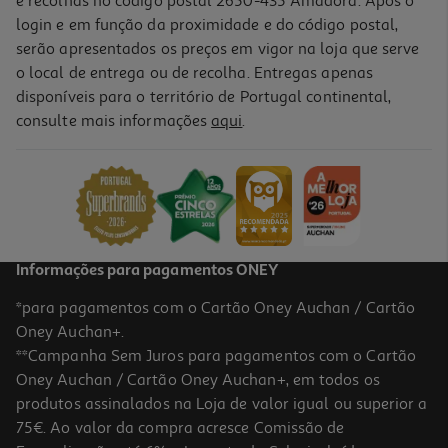
e recolhas no código postal 2650-435 Amadora. Após o
login e em função da proximidade e do código postal,
serão apresentados os preços em vigor na loja que serve
o local de entrega ou de recolha. Entregas apenas
disponíveis para o território de Portugal continental,
4.7
(7)
consulte mais informações
aqui
.
Tv Led Qilive Q32h251b (32" Hd 81cm)
109.99 €/un
109,99 €
Informações para pagamentos ONEY
*para pagamentos com o Cartão Oney Auchan / Cartão
Oney Auchan+.
**Campanha Sem Juros para pagamentos com o Cartão
Oney Auchan / Cartão Oney Auchan+, em todos os
produtos assinalados na Loja de valor igual ou superior a
75€. Ao valor da compra acresce Comissão de