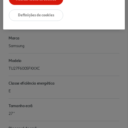
Nome e Morada
Nome da pessoa responsável na EU: Samsung Endereço Postal da
Definições de cookies
pessoa responsável na EU: PO Box 12987 Fabricante: SAMSUNG
ELECTRONICS
Marca
Samsung
Modelo
TU27F6005FKXXC
Classe eficiência energética
E
Tamanho ecrã
27 "