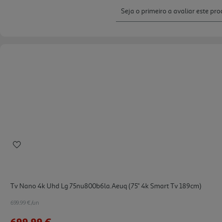
Tv Nano 4k Uhd Lg 75nu800b6la.aeuq (75'' 4k Smart Tv 189cm)
699.99 €/un
699,99 €