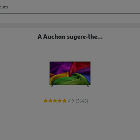
A Auchan sugere-lhe...
4.9
(5648)