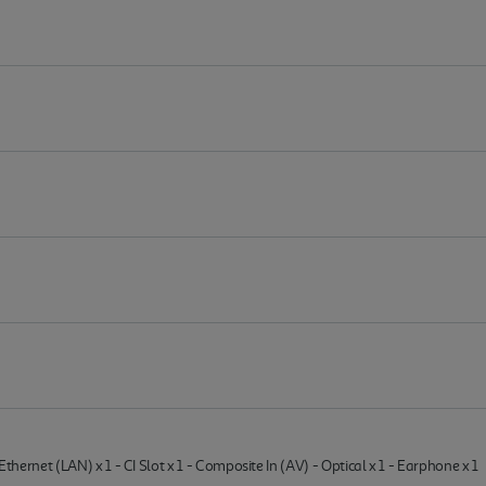
Ethernet (LAN) x 1 - CI Slot x 1 - Composite In (AV) - Optical x 1 - Earphone x 1