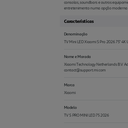
consolas, soundbars e outros equipame
entretenimento numa opção moderna e
Características
Denominação
TV Mini LED Xiaomi S Pro 2026 75" 4K
Nome e Morada
Xiaomi Technology Netherlands B.V Add
contact@support.mi.com
Marca
Xiaomi
Modelo
TV S PRO MINI LED 75 2026