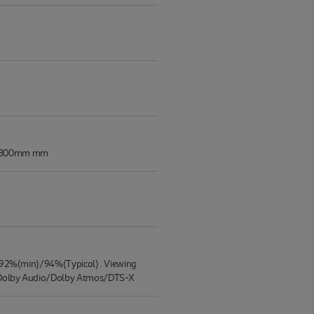
0 x 300mm mm
P3:92%(min)/94%(Typical) . Viewing
 . Dolby Audio/Dolby Atmos/DTS-X