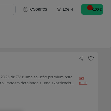
FAVORITOS
LOGIN
0,00 €
 2026 de 75" é uma solução premium para
ver
mais
to, imagem detalhada e uma experiência
m ecrã 4K UHD de 75" (189 cm) e taxa de
e imagem fluida e nítida, ideal para filmes,
 tecnologias como Dolby Vision, HDR10+,
Mode e FreeSync, ajudando a melhorar