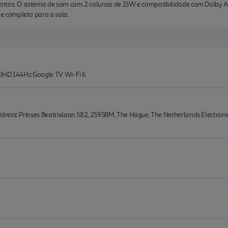
ntos. O sistema de som com 2 colunas de 15W e compatibilidade com Dolby A
 completa para a sala.
 UHD 144Hz Google TV Wi-Fi 6
ress: Prinses Beatrixlaan 582, 2595BM, The Hague, The Netherlands Electroni