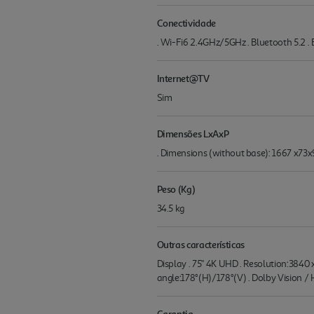
Conectividade
. Wi-Fi6 2.4GHz/5GHz . Bluetooth 5.2 
Internet@TV
Sim
Dimensões LxAxP
. Dimensions (without base): 1667 x7
Peso (Kg)
34.5 kg
Outras características
Display . 75" 4K UHD . Resolution:3840
angle:178°(H)/178°(V) . Dolby Vision 
Garantia