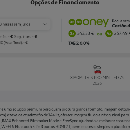
Opções de Financiamento
Pague sem 
3 meses sem juros
Cartão d
343,33 €
257,49 
ou
- €
- €
 mês:
Seguintes:
- €
C (Valor Total):
TAEG: 0,0%
XIAOMI TV S PRO MINI LED 75
2026
5" é uma solução premium para quem procura grande formato, imagem detalh
m) e taxa de atualização de 144Hz, oferece imagem fluida e nítida, ideal para 
, IMAX Enhanced, Filmmaker Mode e FreeSync, ajudando a melhorar contraste,
Wi-Fi 6, Bluetooth 5.2 e 3 portas HDMI 2.1, permite acesso simples a plataform