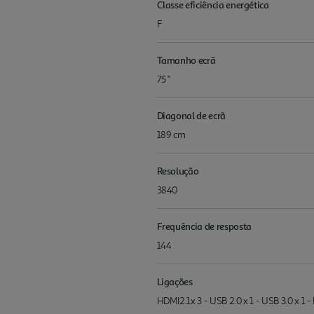
Classe eficiência energética
F
Tamanho ecrã
75 "
Diagonal de ecrã
189 cm
Resolução
3840
Frequência de resposta
144
Ligações
HDMI2.1x 3 - USB 2.0 x 1 - USB 3.0 x 1 - 