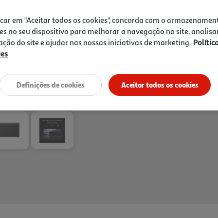
contraste, cor e realismo e
1.029,99 €
Internet TV, Wi-Fi 6, Blueto
icar em "Aceitar todos os cookies", concorda com o armazenamen
simples a plataformas de str
es no seu dispositivo para melhorar a navegação no site, analisa
soundbars e outros equipam
zação do site e ajudar nas nossas iniciativas de marketing.
Polític
15W e compatibilidade com 
ies
de entretenimento numa op
Definições de cookies
Aceitar todos os cookies
Entrega estimada entre
12