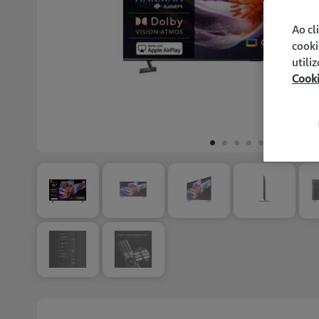
Ao cl
cooki
utili
Cook