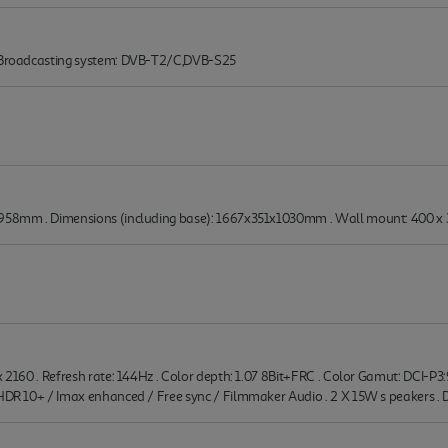
. Broadcasting system: DVB-T2/C,DVB-S25
3x958mm . Dimensions (including base): 1667x351x1030mm . Wall mount: 40
 x 2160 . Refresh rate: 144Hz . Color depth: 1.07 8Bit+FRC . Color Gamut: DCI-
/ HDR 10+ / Imax enhanced / Free sync / Filmmaker Audio . 2 X 15W s peakers