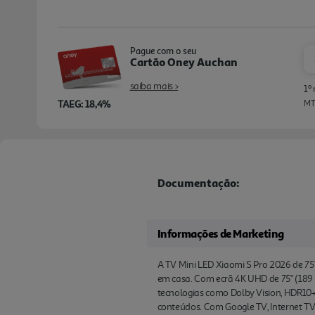
Pague com o seu
Cartão Oney Auchan
saiba mais >
1º
TAEG: 18,4%
MTI
Documentação:
Informações de Marketing
A TV Mini LED Xiaomi S Pro 2026 de 7
em casa. Com ecrã 4K UHD de 75" (189 c
tecnologias como Dolby Vision, HDR10+
conteúdos. Com Google TV, Internet TV, 