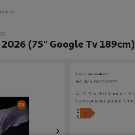
squisar
75''
o 2026 (75" Google Tv 189cm)
Faça a sua avaliação
Ref. / EAN:
6941948707771
A TV Mini LED Xiaomi S Pro
quem procura grande forma
smart completa em casa. Co
atualização de 144Hz, oferec
desporto e gaming. Integra
IMAX Enhanced, Filmmaker 
Next